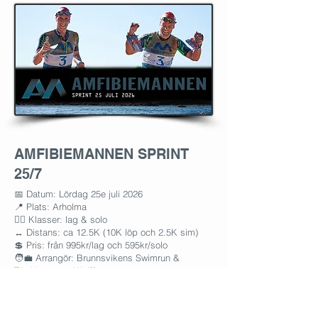
AMFIBIEMANNEN SPRINT
25/7
​📅 Datum: Lördag 25e juli 2026
📍 Plats: Arholma
👯‍♂️ Klasser: lag & solo
↔️ Distans: ca 12.5K (10K löp och 2.5K sim)
💲 Pris: från 995kr/lag och 595kr/solo
🧑‍💼 Arrangör: Brunnsvikens Swimrun &
Triathlon samt Wolffwear
⛴️ Resa: Enkelt med buss och Stockholm till
Simpnäs och passbåt till Arholma eller
Vaxholmsbåt från Strömkajen till Arholma.