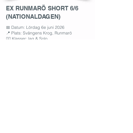
EX RUNMARÖ SHORT 6/6
(NATIONALDAGEN)
​📅 Datum: Lördag 6e juni 2026
📍 Plats: Svängens Krog, Runmarö​​
👯‍♂️ Klasser: lag & Solo
↔️ Distans: ca 15K (13K löp och 1.5K sim)
💲 Pris: från 995kr/lag och 595kr/solo
🧒 Halva priset för deltagare <18 år
🧑‍💼 Arrangör: Edsbäckens IF & EX
Swimrun
⛴️ Resa: enkelt med buss och
Vaxholmsbåt från Stavsnäs
📝 Anmälan: öppen
"Runmarö är en levande skärgårdsö med
en unik miljö där vi tillsammans med alla
öbor vill bjuda på en häftig Swimrun-
upplevelse"
- Nicholas, Pehr och Elisabet
RUNMARÖ